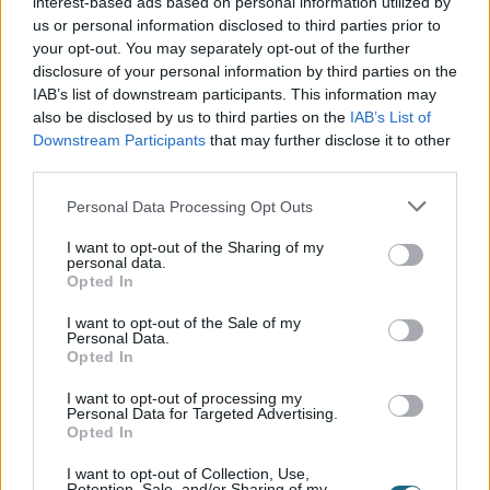
interest-based ads based on personal information utilized by
us or personal information disclosed to third parties prior to
your opt-out. You may separately opt-out of the further
By signing up, you agree to the
Όροι και Προϋποθέσεις
disclosure of your personal information by third parties on the
IAB’s list of downstream participants. This information may
Εγγραφή
also be disclosed by us to third parties on the
IAB’s List of
Downstream Participants
that may further disclose it to other
third parties.
Personal Data Processing Opt Outs
I want to opt-out of the Sharing of my
personal data.
Opted In
I want to opt-out of the Sale of my
Personal Data.
Opted In
+30 210 700 6825
+30 694 9855145
I want to opt-out of processing my
info@spagenesis.gr
Personal Data for Targeted Advertising.
Opted In
I want to opt-out of Collection, Use,
Retention, Sale, and/or Sharing of my