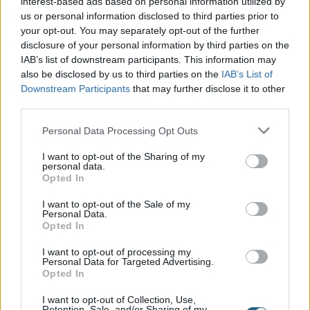
interest-based ads based on personal information utilized by
us or personal information disclosed to third parties prior to
your opt-out. You may separately opt-out of the further
By signing up, you agree to the
Όροι και Προϋποθέσεις
disclosure of your personal information by third parties on the
IAB’s list of downstream participants. This information may
Εγγραφή
also be disclosed by us to third parties on the
IAB’s List of
Downstream Participants
that may further disclose it to other
third parties.
Personal Data Processing Opt Outs
I want to opt-out of the Sharing of my
personal data.
Opted In
I want to opt-out of the Sale of my
Personal Data.
Opted In
+30 210 700 6825
+30 694 9855145
I want to opt-out of processing my
info@spagenesis.gr
Personal Data for Targeted Advertising.
Opted In
I want to opt-out of Collection, Use,
Retention, Sale, and/or Sharing of my