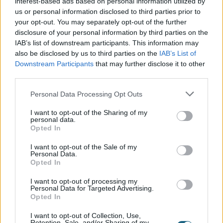
interest-based ads based on personal information utilized by
us or personal information disclosed to third parties prior to
your opt-out. You may separately opt-out of the further
By signing up, you agree to the
Όροι και Προϋποθέσεις
disclosure of your personal information by third parties on the
IAB’s list of downstream participants. This information may
Εγγραφή
also be disclosed by us to third parties on the
IAB’s List of
Downstream Participants
that may further disclose it to other
third parties.
Personal Data Processing Opt Outs
I want to opt-out of the Sharing of my
personal data.
Opted In
I want to opt-out of the Sale of my
Personal Data.
Opted In
+30 210 700 6825
+30 694 9855145
I want to opt-out of processing my
info@spagenesis.gr
Personal Data for Targeted Advertising.
Opted In
I want to opt-out of Collection, Use,
Retention, Sale, and/or Sharing of my