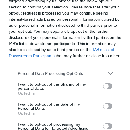
targeted advertising by us, please use the below opt-out
+30 210 700 6825
section to confirm your selection. Please note that after your
+30 694 9855145
opt-out request is processed you may continue seeing
info@spagenesis.gr
interest-based ads based on personal information utilized by
us or personal information disclosed to third parties prior to
your opt-out. You may separately opt-out of the further
disclosure of your personal information by third parties on the
Ωράριο Λειτουργίας
IAB’s list of downstream participants. This information may
also be disclosed by us to third parties on the
IAB’s List of
Δευ - Παρ: 09:00 - 18:00
Downstream Participants
that may further disclose it to other
Σάββατο: 10:00 - 19:00
third parties.
Personal Data Processing Opt Outs
Χρήσιμες Σελίδες
Υπηρεσίες για
Spa Academy
I want to opt-out of the Sharing of my
Επιχειρήσεις
personal data.
Όλα τα Σεμινάρια
Εξειδικευμένα
Opted In
Καριέρα
Spa Marketing &
Σεμινάρια
Τα Νέα μας
Consultant
Σεμινάρια Spa
I want to opt-out of the Sale of my
Πολιτική
Εκπαίδευση
Management
Personal Data.
Απορρήτου
Προσωπικού
Opted In
Σεμινάρια
Όροι Χρήσης Eshop
Digital Marketing
Αισθητικής
I want to opt-out of processing my
Συχνές Ερωτήσεις
Wellness Real Estate
Σεμινάρια Μασάζ
Personal Data for Targeted Advertising.
(FAQs)