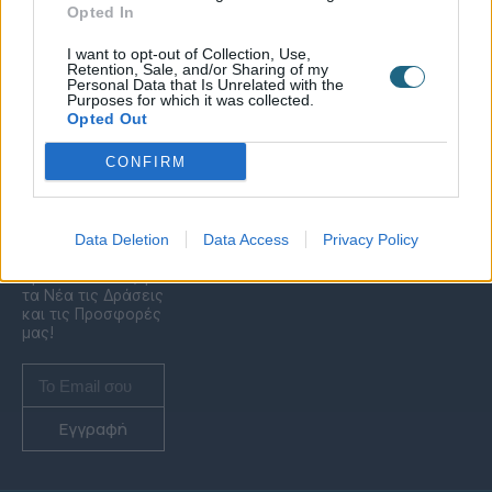
Κατασκευή &
Σεμινάρια Μακιγιάζ
Opted In
Τρόποι Πληρωμής &
Ανακαίνιση Spa
Σεμινάρια Νυχιών -
Αποστολής
Διαμόρφωση
Ονυχοπλαστική
I want to opt-out of Collection, Use,
Εξωτερικού Χώρου
Retention, Sale, and/or Sharing of my
Σεμινάρια
Personal Data that Is Unrelated with the
Προϊόντα &
Κομμωτικής
Purposes for which it was collected.
Εξοπλισμός
Opted Out
Έντυπη Διαφήμιση -
Υπηρεσίες
CONFIRM
Γραφιστικής
Newsletter
Συμπλήρωσε το
Data Deletion
Data Access
Privacy Policy
email σου & μάθε
πριν από όλους για
τα Νέα τις Δράσεις
και τις Προσφορές
μας!
Εγγραφή