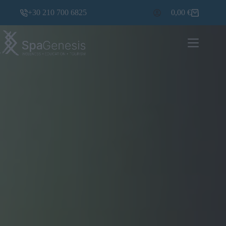
+30 210 700 6825
0,00
€