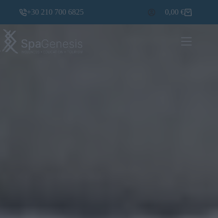
+30 210 700 6825
0,00
€