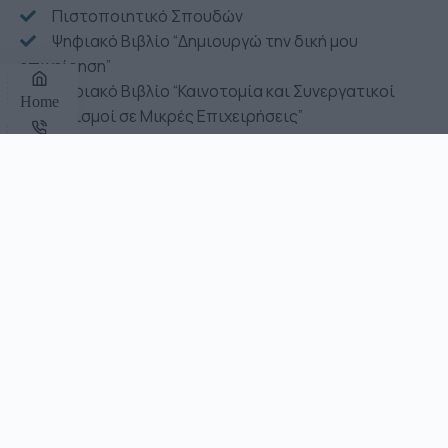
Πιστοποιητικό Σπουδών
Ψηφιακό Βιβλίο “Δημιουργώ την δική μου
επιχείρηση”
Ψηφιακό Βιβλίο “Καινοτομία και Συνεργατικοί
Home
Σχηματισμοί σε Μικρές Επιχειρήσεις”
Ψηφιακό Βιβλίο “Δημιουργική Σκέψη – Παραγωγή
Phone
Καινοτόμων και Πρωτότυπων Ιδεών”
Ψηφιακό Βιβλίο “Αποτελεσματική Ηγεσία στην
Σεμινάρια
Εργασία”
Ψηφιακό Βιβλίο “Χρήση Νέων Τεχνολογιών στις
Επιχειρήσεις”
Ψηφιακό Βιβλίο “Ηλεκτρονική
Επιχειρηματικότητα / e-Επιχειρείν”
Ψηφιακό Βιβλίο “Χρηματοοικονομική – Λογιστική”
Ψηφιακό Βιβλίο “Διαχείριση Εργασιακού Άγχους –
Εναρμόνιση Επαγγελματικής και Προσωπικής Ζωής”
Ψηφιακό Βιβλίο “Διαδικασία Πρόσληψης”
Ψηφιακό Βιβλίο “Διαχείριση Χρόνου”