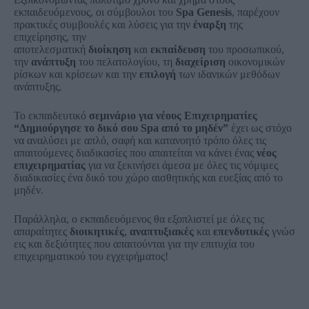
εκπαιδευόμενους, οι σύμβουλοι του
Spa Genesis
, παρέχουν
πρακτικές συμβουλές και λύσεις για την
έναρξη
της
επιχείρησης, την
αποτελεσματική
διοίκηση
και
εκπαίδευση
του προσωπικού,
την
ανάπτυξη
του πελατολογίου, τη
διαχείριση
οικονομικών
ρίσκων και κρίσεων και την
επιλογή
των ιδανικών μεθόδων
ανάπτυξης.
Το εκπαιδευτικό
σεμινάριο για νέους Επιχειρηματίες
“Δημιούργησε το δικό σου Spa από το μηδέν”
έχει ως στόχο
να αναλύσει με απλό, σαφή και κατανοητό τρόπο όλες τις
απαιτούμενες διαδικασίες που απαιτείται να κάνει ένας
νέος
επιχειρηματίας
για να ξεκινήσει άμεσα με όλες τις νόμιμες
διαδικασίες ένα δικό του χώρο αισθητικής και ευεξίας από το
μηδέν.
Παράλληλα, ο εκπαιδευόμενος θα εξοπλιστεί με όλες τις
απαραίτητες
διοικητικές
,
αναπτυξιακές
και
επενδυτικές
γνώσ
εις και δεξιότητες που απαιτούνται για την επιτυχία του
επιχειρηματικού του εγχειρήματος!