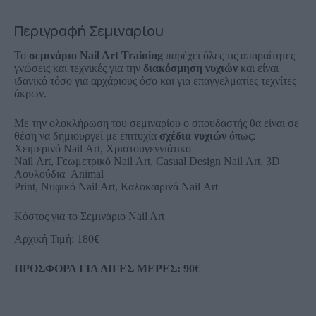
Περιγραφή Σεμιναρίου
Το
σεμινάριο Nail Art Training
παρέχει όλες τις απαραίτητες
γνώσεις και τεχνικές για την
διακόσμηση νυχιών
και είναι
ιδανικό τόσο για αρχάριους όσο και για επαγγελματίες τεχνίτες
άκρων.
Με την ολοκλήρωση του σεμιναρίου ο σπουδαστής θα είναι σε
θέση να δημιουργεί με επιτυχία
σχέδια νυχιών
όπως:
Χειμερινό Nail Art, Χριστουγεννιάτικο
Nail Art, Γεωμετρικό Nail Art, Casual Design Nail Art, 3D
Λουλούδια Animal
Print, Νυφικό Nail Art, Καλοκαιρινά Nail Art
Κόστος για το Σεμινάριο Nail Art
Αρχική Τιμή: 180
€
ΠΡΟΣΦΟΡΑ ΓΙΑ ΛΙΓΕΣ ΜΕΡΕΣ: 90€