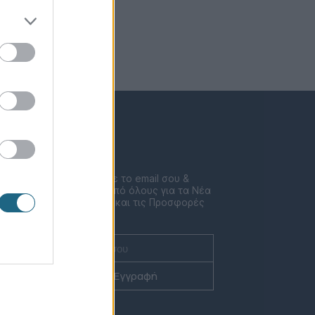
Newsletter
Συμπλήρωσε το email σου &
μάθε πριν από όλους για τα Νέα
ent
τις Δράσεις και τις Προσφορές
μας!
Εγγραφή