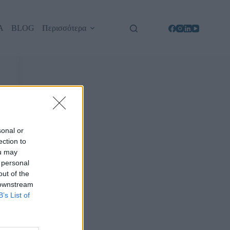
Α
BLOG
Περισσότερα
sonal or
ection to
ou may
 personal
out of the
 downstream
B’s List of
d?