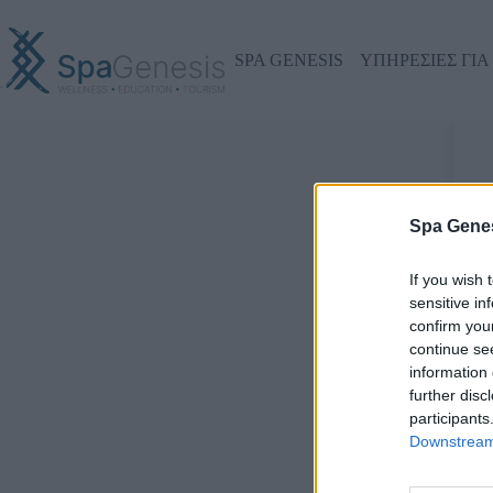
SPA GENESIS
ΥΠΗΡΕΣΙΕΣ ΓΙΑ
Γ
Spa Genes
If you wish 
sensitive in
confirm you
continue se
information 
further disc
participants
Downstream 