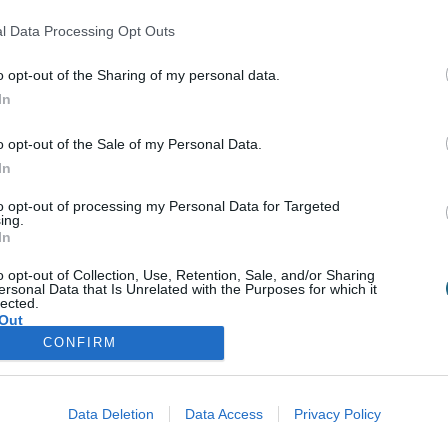
Σύνδεση
l Data Processing Opt Outs
Δεν έχετε λογαριασμό;
Εγγραφείτε Τώρα
o opt-out of the Sharing of my personal data.
In
o opt-out of the Sale of my Personal Data.
In
to opt-out of processing my Personal Data for Targeted
Υπηρεσίες για Επιχειρήσεις
Spa Academy
ing.
In
Spa Marketing & Consultant
Εξειδικευμένα Σεμινάρια
o opt-out of Collection, Use, Retention, Sale, and/or Sharing
Εκπαίδευση Προσωπικού
Σεμινάρια Spa Managem
ersonal Data that Is Unrelated with the Purposes for which it
Digital Marketing
Σεμινάρια Αισθητικής
lected.
Wellness Real Estate
Σεμινάρια Μασάζ
Out
Κατασκευή & Ανακαίνιση Spa
Σεμινάρια Μακιγιάζ
CONFIRM
Διαμόρφωση Εξωτερικού Χώρου
Σεμινάρια Νυχιών -
Ονυχοπλαστική
ής
Προϊόντα & Εξοπλισμός
Σεμινάρια Κομμωτικής
Έντυπη Διαφήμιση - Υπηρεσίες
Data Deletion
Data Access
Privacy Policy
Γραφιστικής