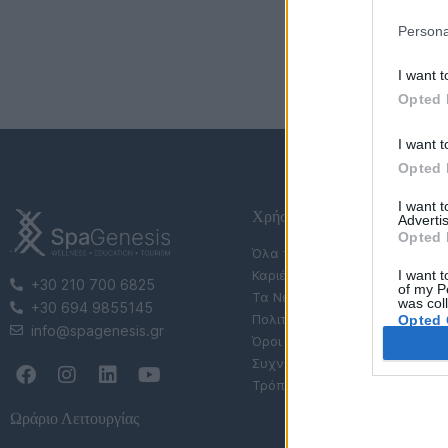
Persona
I want t
Opted 
I want t
Opted 
I want 
Χρήσιμες Σελίδες
Advertis
Opted 
Όλα τα Σεμινάρια
I want t
Καριέρα
+30 210 700 6825
of my P
Τα Νέα μας
was col
+30 694 9855145
Πολιτική Απορρήτου
Opted 
info@spagenesis.gr
Όροι Χρήσης Eshop
Συχνές Ερωτήσεις (FAQs)
Τρόποι Πληρωμής & Αποστολ
Ωράριο Λειτουργίας