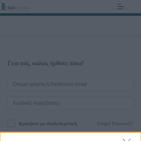
+30 210 700 6825
0,00
€
Γεια σας, καλώς ήρθατε πίσω!
Forgot Password?
Κρατήστε με συνδεδεμένο/η