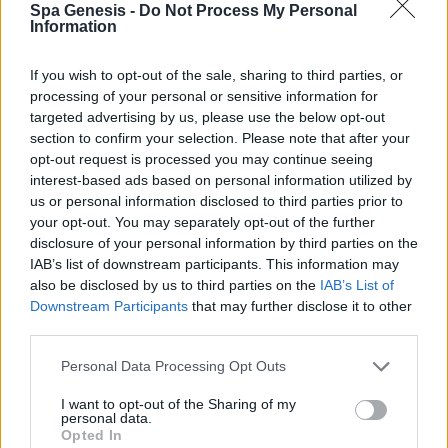
Spa Genesis -
Do Not Process My Personal
Σύνδεση
Information
Δεν έχετε λογαριασμό;
Εγγραφείτε Τώρα
If you wish to opt-out of the sale, sharing to third parties, or
processing of your personal or sensitive information for
targeted advertising by us, please use the below opt-out
section to confirm your selection. Please note that after your
opt-out request is processed you may continue seeing
interest-based ads based on personal information utilized by
us or personal information disclosed to third parties prior to
your opt-out. You may separately opt-out of the further
+30 210 700 6825
disclosure of your personal information by third parties on the
+30 694 9855145
IAB’s list of downstream participants. This information may
info@spagenesis.gr
also be disclosed by us to third parties on the
IAB’s List of
Downstream Participants
that may further disclose it to other
third parties.
Personal Data Processing Opt Outs
Ωράριο Λειτουργίας
I want to opt-out of the Sharing of my
Δευ - Παρ: 09:00 - 18:00
personal data.
Σάββατο: 10:00 - 19:00
Opted In