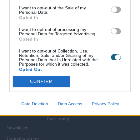
I want to opt-out of the Sale of my
Personal Data.
Χρήσιμες Σελίδες
Opted In
Υπηρεσίες για
Spa Academy
Επιχειρήσεις
Όλα τα Σεμινάρια
I want to opt-out of processing my
Εξειδικευμένα
Καριέρα
Personal Data for Targeted Advertising.
Spa Marketing &
Σεμινάρια
Opted In
Τα Νέα μας
Consultant
Σεμινάρια Spa
Πολιτική
Εκπαίδευση
Management
I want to opt-out of Collection, Use,
Απορρήτου
Προσωπικού
Σεμινάρια
Retention, Sale, and/or Sharing of my
Όροι Χρήσης Eshop
Digital Marketing
Αισθητικής
Personal Data that Is Unrelated with the
Purposes for which it was collected.
Συχνές Ερωτήσεις
Wellness Real Estate
Σεμινάρια Μασάζ
Opted Out
(FAQs)
Κατασκευή &
Σεμινάρια Μακιγιάζ
Τρόποι Πληρωμής &
Ανακαίνιση Spa
Σεμινάρια Νυχιών -
CONFIRM
Αποστολής
Διαμόρφωση
Ονυχοπλαστική
Εξωτερικού Χώρου
Σεμινάρια
Προϊόντα &
Κομμωτικής
Εξοπλισμός
Data Deletion
Data Access
Privacy Policy
Έντυπη Διαφήμιση -
Υπηρεσίες
Γραφιστικής
Newsletter
Συμπλήρωσε το