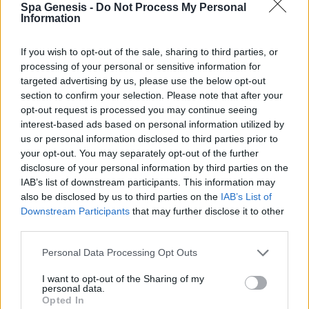
Spa Genesis -
Do Not Process My Personal
Σύνδεση
Information
Δεν έχετε λογαριασμό;
Εγγραφείτε Τώρα
If you wish to opt-out of the sale, sharing to third parties, or
processing of your personal or sensitive information for
targeted advertising by us, please use the below opt-out
section to confirm your selection. Please note that after your
opt-out request is processed you may continue seeing
interest-based ads based on personal information utilized by
us or personal information disclosed to third parties prior to
your opt-out. You may separately opt-out of the further
+30 210 700 6825
disclosure of your personal information by third parties on the
+30 694 9855145
IAB’s list of downstream participants. This information may
info@spagenesis.gr
also be disclosed by us to third parties on the
IAB’s List of
Downstream Participants
that may further disclose it to other
third parties.
Personal Data Processing Opt Outs
Ωράριο Λειτουργίας
I want to opt-out of the Sharing of my
Δευ - Παρ: 09:00 - 18:00
personal data.
Σάββατο: 10:00 - 19:00
Opted In