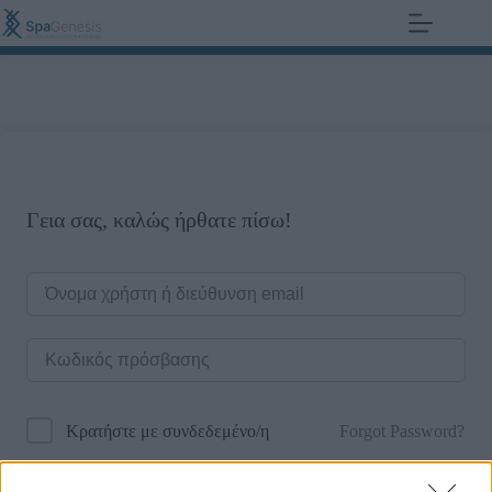
+30 210 700 6825
0,00
€
Γεια σας, καλώς ήρθατε πίσω!
Forgot Password?
Κρατήστε με συνδεδεμένο/η