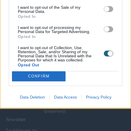
I want to opt-out of the Sale of my
Personal Data.
Χρήσιμες Σελίδες
Opted In
Υπηρεσίες για
Spa Academy
Επιχειρήσεις
Όλα τα Σεμινάρια
I want to opt-out of processing my
Εξειδικευμένα
Καριέρα
Personal Data for Targeted Advertising.
Spa Marketing &
Σεμινάρια
Opted In
Τα Νέα μας
Consultant
Σεμινάρια Spa
Πολιτική
Εκπαίδευση
Management
I want to opt-out of Collection, Use,
Απορρήτου
Προσωπικού
Σεμινάρια
Retention, Sale, and/or Sharing of my
Όροι Χρήσης Eshop
Digital Marketing
Αισθητικής
Personal Data that Is Unrelated with the
Purposes for which it was collected.
Συχνές Ερωτήσεις
Wellness Real Estate
Σεμινάρια Μασάζ
Opted Out
(FAQs)
Κατασκευή &
Σεμινάρια Μακιγιάζ
Τρόποι Πληρωμής &
Ανακαίνιση Spa
Σεμινάρια Νυχιών -
CONFIRM
Αποστολής
Διαμόρφωση
Ονυχοπλαστική
Εξωτερικού Χώρου
Σεμινάρια
Προϊόντα &
Κομμωτικής
Εξοπλισμός
Data Deletion
Data Access
Privacy Policy
Έντυπη Διαφήμιση -
Υπηρεσίες
Γραφιστικής
Newsletter
Συμπλήρωσε το