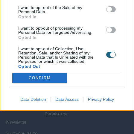
I want to opt-out of the Sale of my
Personal Data.
Χρήσιμες Σελίδες
Opted In
Υπηρεσίες για
Spa Academy
Επιχειρήσεις
Όλα τα Σεμινάρια
I want to opt-out of processing my
Εξειδικευμένα
Καριέρα
Personal Data for Targeted Advertising.
Spa Marketing &
Σεμινάρια
Opted In
Τα Νέα μας
Consultant
Σεμινάρια Spa
Πολιτική
Εκπαίδευση
Management
I want to opt-out of Collection, Use,
Απορρήτου
Προσωπικού
Σεμινάρια
Retention, Sale, and/or Sharing of my
Όροι Χρήσης Eshop
Digital Marketing
Αισθητικής
Personal Data that Is Unrelated with the
Purposes for which it was collected.
Συχνές Ερωτήσεις
Wellness Real Estate
Σεμινάρια Μασάζ
Opted Out
(FAQs)
Κατασκευή &
Σεμινάρια Μακιγιάζ
Τρόποι Πληρωμής &
Ανακαίνιση Spa
Σεμινάρια Νυχιών -
CONFIRM
Αποστολής
Διαμόρφωση
Ονυχοπλαστική
Εξωτερικού Χώρου
Σεμινάρια
Προϊόντα &
Κομμωτικής
Εξοπλισμός
Data Deletion
Data Access
Privacy Policy
Έντυπη Διαφήμιση -
Υπηρεσίες
Γραφιστικής
Newsletter
Συμπλήρωσε το