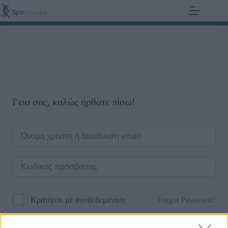
+30 210 700 6825
0,00
€
Γεια σας, καλώς ήρθατε πίσω!
Forgot Password?
Κρατήστε με συνδεδεμένο/η