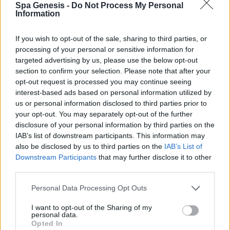
Spa Genesis -
Do Not Process My Personal
Σύνδεση
Information
Δεν έχετε λογαριασμό;
Εγγραφείτε Τώρα
If you wish to opt-out of the sale, sharing to third parties, or
processing of your personal or sensitive information for
targeted advertising by us, please use the below opt-out
section to confirm your selection. Please note that after your
opt-out request is processed you may continue seeing
interest-based ads based on personal information utilized by
us or personal information disclosed to third parties prior to
your opt-out. You may separately opt-out of the further
+30 210 700 6825
disclosure of your personal information by third parties on the
+30 694 9855145
IAB’s list of downstream participants. This information may
info@spagenesis.gr
also be disclosed by us to third parties on the
IAB’s List of
Downstream Participants
that may further disclose it to other
third parties.
Personal Data Processing Opt Outs
Ωράριο Λειτουργίας
I want to opt-out of the Sharing of my
Δευ - Παρ: 09:00 - 18:00
personal data.
Σάββατο: 10:00 - 19:00
Opted In