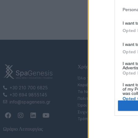
Persona
I want t
Opted 
I want t
Opted 
I want 
Χρήσιμες Σελίδες
Advertis
Opted 
Όλα τα Σεμινάρια
I want t
Καριέρα
+30 210 700 6825
of my P
Τα Νέα μας
was col
+30 694 9855145
Πολιτική Απορρήτου
Opted 
info@spagenesis.gr
Όροι Χρήσης Eshop
Συχνές Ερωτήσεις (FAQs)
Τρόποι Πληρωμής & Αποστολ
Ωράριο Λειτουργίας