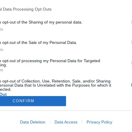
Σύνδεση
l Data Processing Opt Outs
Δεν έχετε λογαριασμό;
Εγγραφείτε Τώρα
o opt-out of the Sharing of my personal data.
In
o opt-out of the Sale of my Personal Data.
In
to opt-out of processing my Personal Data for Targeted
Υπηρεσίες για Επιχειρήσεις
Spa Academy
ing.
In
Spa Marketing & Consultant
Εξειδικευμένα Σεμινάρια
o opt-out of Collection, Use, Retention, Sale, and/or Sharing
Εκπαίδευση Προσωπικού
Σεμινάρια Spa Managem
ersonal Data that Is Unrelated with the Purposes for which it
Digital Marketing
Σεμινάρια Αισθητικής
lected.
Wellness Real Estate
Σεμινάρια Μασάζ
Out
Κατασκευή & Ανακαίνιση Spa
Σεμινάρια Μακιγιάζ
CONFIRM
Διαμόρφωση Εξωτερικού Χώρου
Σεμινάρια Νυχιών -
Ονυχοπλαστική
ής
Προϊόντα & Εξοπλισμός
Σεμινάρια Κομμωτικής
Έντυπη Διαφήμιση - Υπηρεσίες
Data Deletion
Data Access
Privacy Policy
Γραφιστικής