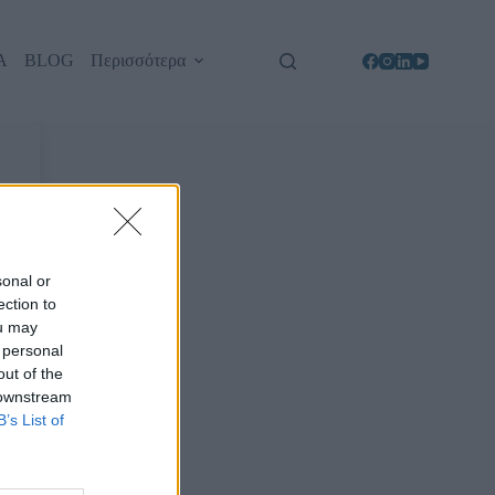
Α
BLOG
Περισσότερα
sonal or
ection to
ou may
 personal
out of the
 downstream
B’s List of
d?