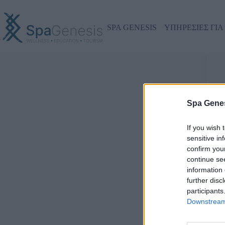
SPA GENESIS
ΥΠΗΡΕΣΙΕΣ ΓΙΑ
Γ
Spa Genes
If you wish 
sensitive in
confirm you
continue se
information 
further disc
participants
Downstream 