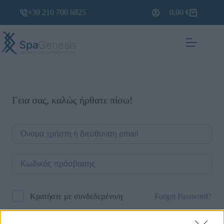
+30 210 700 6825
0,00
€
Γεια σας, καλώς ήρθατε πίσω!
Forgot Password?
Κρατήστε με συνδεδεμένο/η