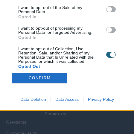
I want to opt-out of the Sale of my
Personal Data.
Χρήσιμες Σελίδες
Opted In
Υπηρεσίες για
Spa Academy
Επιχειρήσεις
Όλα τα Σεμινάρια
I want to opt-out of processing my
Εξειδικευμένα
Καριέρα
Personal Data for Targeted Advertising.
Spa Marketing &
Σεμινάρια
Opted In
Τα Νέα μας
Consultant
Σεμινάρια Spa
Πολιτική
Εκπαίδευση
Management
I want to opt-out of Collection, Use,
Απορρήτου
Προσωπικού
Σεμινάρια
Retention, Sale, and/or Sharing of my
Όροι Χρήσης Eshop
Digital Marketing
Αισθητικής
Personal Data that Is Unrelated with the
Purposes for which it was collected.
Συχνές Ερωτήσεις
Wellness Real Estate
Σεμινάρια Μασάζ
Opted Out
(FAQs)
Κατασκευή &
Σεμινάρια Μακιγιάζ
Τρόποι Πληρωμής &
Ανακαίνιση Spa
Σεμινάρια Νυχιών -
CONFIRM
Αποστολής
Διαμόρφωση
Ονυχοπλαστική
Εξωτερικού Χώρου
Σεμινάρια
Προϊόντα &
Κομμωτικής
Εξοπλισμός
Data Deletion
Data Access
Privacy Policy
Έντυπη Διαφήμιση -
Υπηρεσίες
Γραφιστικής
Newsletter
Συμπλήρωσε το