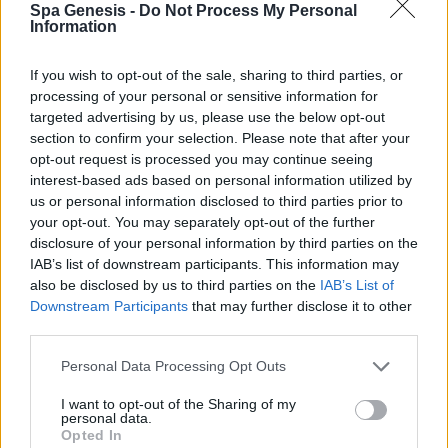
Spa Genesis -
Do Not Process My Personal
Σύνδεση
Information
Δεν έχετε λογαριασμό;
Εγγραφείτε Τώρα
If you wish to opt-out of the sale, sharing to third parties, or
processing of your personal or sensitive information for
targeted advertising by us, please use the below opt-out
section to confirm your selection. Please note that after your
opt-out request is processed you may continue seeing
interest-based ads based on personal information utilized by
us or personal information disclosed to third parties prior to
your opt-out. You may separately opt-out of the further
+30 210 700 6825
disclosure of your personal information by third parties on the
+30 694 9855145
IAB’s list of downstream participants. This information may
info@spagenesis.gr
also be disclosed by us to third parties on the
IAB’s List of
Downstream Participants
that may further disclose it to other
third parties.
Personal Data Processing Opt Outs
Ωράριο Λειτουργίας
I want to opt-out of the Sharing of my
Δευ - Παρ: 09:00 - 18:00
personal data.
Σάββατο: 10:00 - 19:00
Opted In