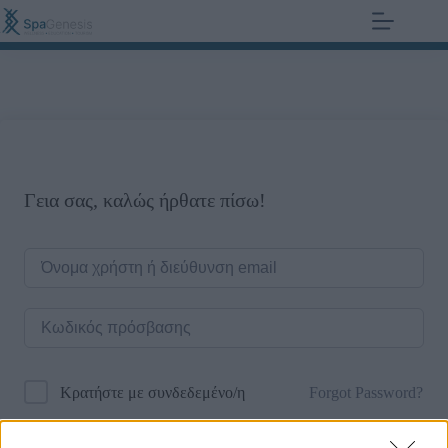
+30 210 700 6825
0,00
€
Γεια σας, καλώς ήρθατε πίσω!
Forgot Password?
Κρατήστε με συνδεδεμένο/η