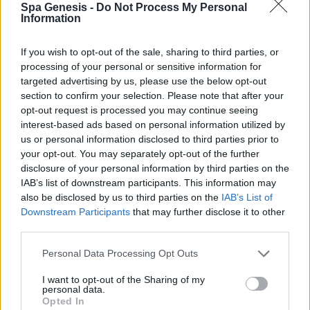
Spa Genesis -
Do Not Process My Personal
Σύνδεση
Information
Δεν έχετε λογαριασμό;
Εγγραφείτε Τώρα
If you wish to opt-out of the sale, sharing to third parties, or
processing of your personal or sensitive information for
targeted advertising by us, please use the below opt-out
section to confirm your selection. Please note that after your
opt-out request is processed you may continue seeing
interest-based ads based on personal information utilized by
us or personal information disclosed to third parties prior to
your opt-out. You may separately opt-out of the further
+30 210 700 6825
disclosure of your personal information by third parties on the
+30 694 9855145
IAB’s list of downstream participants. This information may
info@spagenesis.gr
also be disclosed by us to third parties on the
IAB’s List of
Downstream Participants
that may further disclose it to other
third parties.
Personal Data Processing Opt Outs
Ωράριο Λειτουργίας
I want to opt-out of the Sharing of my
Δευ - Παρ: 09:00 - 18:00
personal data.
Σάββατο: 10:00 - 19:00
Opted In