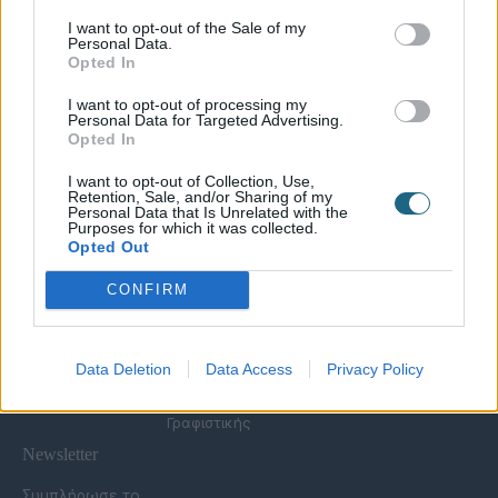
I want to opt-out of the Sale of my
Personal Data.
Χρήσιμες Σελίδες
Opted In
Υπηρεσίες για
Spa Academy
Επιχειρήσεις
Όλα τα Σεμινάρια
I want to opt-out of processing my
Εξειδικευμένα
Καριέρα
Personal Data for Targeted Advertising.
Spa Marketing &
Σεμινάρια
Opted In
Τα Νέα μας
Consultant
Σεμινάρια Spa
Πολιτική
Εκπαίδευση
Management
I want to opt-out of Collection, Use,
Απορρήτου
Προσωπικού
Σεμινάρια
Retention, Sale, and/or Sharing of my
Όροι Χρήσης Eshop
Digital Marketing
Αισθητικής
Personal Data that Is Unrelated with the
Purposes for which it was collected.
Συχνές Ερωτήσεις
Wellness Real Estate
Σεμινάρια Μασάζ
Opted Out
(FAQs)
Κατασκευή &
Σεμινάρια Μακιγιάζ
Τρόποι Πληρωμής &
Ανακαίνιση Spa
Σεμινάρια Νυχιών -
CONFIRM
Αποστολής
Διαμόρφωση
Ονυχοπλαστική
Εξωτερικού Χώρου
Σεμινάρια
Προϊόντα &
Κομμωτικής
Εξοπλισμός
Data Deletion
Data Access
Privacy Policy
Έντυπη Διαφήμιση -
Υπηρεσίες
Γραφιστικής
Newsletter
Συμπλήρωσε το