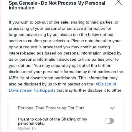
Spa Genesis -
Do Not Process My Personal
Σύνδεση
Information
Δεν έχετε λογαριασμό;
Εγγραφείτε Τώρα
If you wish to opt-out of the sale, sharing to third parties, or
processing of your personal or sensitive information for
targeted advertising by us, please use the below opt-out
section to confirm your selection. Please note that after your
opt-out request is processed you may continue seeing
interest-based ads based on personal information utilized by
us or personal information disclosed to third parties prior to
your opt-out. You may separately opt-out of the further
+30 210 700 6825
disclosure of your personal information by third parties on the
+30 694 9855145
IAB’s list of downstream participants. This information may
info@spagenesis.gr
also be disclosed by us to third parties on the
IAB’s List of
Downstream Participants
that may further disclose it to other
third parties.
Personal Data Processing Opt Outs
Ωράριο Λειτουργίας
I want to opt-out of the Sharing of my
Δευ - Παρ: 09:00 - 18:00
personal data.
Σάββατο: 10:00 - 19:00
Opted In