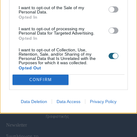
I want to opt-out of the Sale of my
Personal Data.
Χρήσιμες Σελίδες
Opted In
Υπηρεσίες για
Spa Academy
Επιχειρήσεις
Όλα τα Σεμινάρια
I want to opt-out of processing my
Εξειδικευμένα
Καριέρα
Personal Data for Targeted Advertising.
Spa Marketing &
Σεμινάρια
Opted In
Τα Νέα μας
Consultant
Σεμινάρια Spa
Πολιτική
Εκπαίδευση
Management
I want to opt-out of Collection, Use,
Απορρήτου
Προσωπικού
Σεμινάρια
Retention, Sale, and/or Sharing of my
Όροι Χρήσης Eshop
Digital Marketing
Αισθητικής
Personal Data that Is Unrelated with the
Purposes for which it was collected.
Συχνές Ερωτήσεις
Wellness Real Estate
Σεμινάρια Μασάζ
Opted Out
(FAQs)
Κατασκευή &
Σεμινάρια Μακιγιάζ
Τρόποι Πληρωμής &
Ανακαίνιση Spa
Σεμινάρια Νυχιών -
CONFIRM
Αποστολής
Διαμόρφωση
Ονυχοπλαστική
Εξωτερικού Χώρου
Σεμινάρια
Προϊόντα &
Κομμωτικής
Εξοπλισμός
Data Deletion
Data Access
Privacy Policy
Έντυπη Διαφήμιση -
Υπηρεσίες
Γραφιστικής
Newsletter
Συμπλήρωσε το