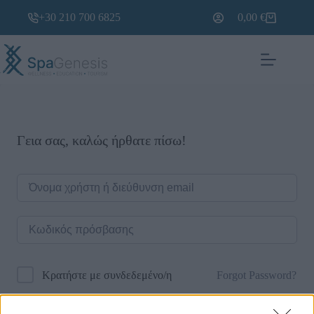
+30 210 700 6825
0,00
€
Γεια σας, καλώς ήρθατε πίσω!
Forgot Password?
Κρατήστε με συνδεδεμένο/η