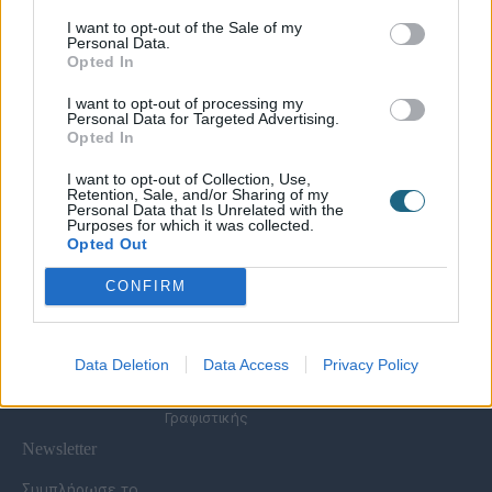
I want to opt-out of the Sale of my
Personal Data.
Χρήσιμες Σελίδες
Opted In
Υπηρεσίες για
Spa Academy
Επιχειρήσεις
Όλα τα Σεμινάρια
I want to opt-out of processing my
Εξειδικευμένα
Καριέρα
Personal Data for Targeted Advertising.
Spa Marketing &
Σεμινάρια
Opted In
Τα Νέα μας
Consultant
Σεμινάρια Spa
Πολιτική
Εκπαίδευση
Management
I want to opt-out of Collection, Use,
Απορρήτου
Προσωπικού
Σεμινάρια
Retention, Sale, and/or Sharing of my
Όροι Χρήσης Eshop
Digital Marketing
Αισθητικής
Personal Data that Is Unrelated with the
Purposes for which it was collected.
Συχνές Ερωτήσεις
Wellness Real Estate
Σεμινάρια Μασάζ
Opted Out
(FAQs)
Κατασκευή &
Σεμινάρια Μακιγιάζ
Τρόποι Πληρωμής &
Ανακαίνιση Spa
Σεμινάρια Νυχιών -
CONFIRM
Αποστολής
Διαμόρφωση
Ονυχοπλαστική
Εξωτερικού Χώρου
Σεμινάρια
Προϊόντα &
Κομμωτικής
Εξοπλισμός
Data Deletion
Data Access
Privacy Policy
Έντυπη Διαφήμιση -
Υπηρεσίες
Γραφιστικής
Newsletter
Συμπλήρωσε το