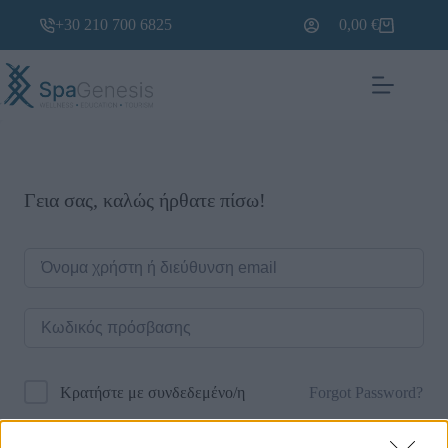
+30 210 700 6825
0,00
€
Γεια σας, καλώς ήρθατε πίσω!
Forgot Password?
Κρατήστε με συνδεδεμένο/η