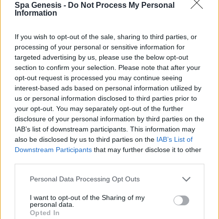
Spa Genesis -
Do Not Process My Personal
Σύνδεση
Information
Δεν έχετε λογαριασμό;
Εγγραφείτε Τώρα
If you wish to opt-out of the sale, sharing to third parties, or
processing of your personal or sensitive information for
targeted advertising by us, please use the below opt-out
section to confirm your selection. Please note that after your
opt-out request is processed you may continue seeing
interest-based ads based on personal information utilized by
us or personal information disclosed to third parties prior to
your opt-out. You may separately opt-out of the further
+30 210 700 6825
disclosure of your personal information by third parties on the
+30 694 9855145
IAB’s list of downstream participants. This information may
info@spagenesis.gr
also be disclosed by us to third parties on the
IAB’s List of
Downstream Participants
that may further disclose it to other
third parties.
Personal Data Processing Opt Outs
Ωράριο Λειτουργίας
I want to opt-out of the Sharing of my
Δευ - Παρ: 09:00 - 18:00
personal data.
Σάββατο: 10:00 - 19:00
Opted In