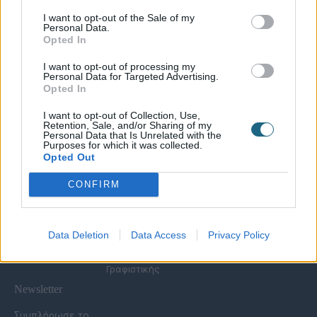
I want to opt-out of the Sale of my
Personal Data.
Χρήσιμες Σελίδες
Opted In
Υπηρεσίες για
Spa Academy
Επιχειρήσεις
Όλα τα Σεμινάρια
I want to opt-out of processing my
Εξειδικευμένα
Καριέρα
Personal Data for Targeted Advertising.
Spa Marketing &
Σεμινάρια
Opted In
Τα Νέα μας
Consultant
Σεμινάρια Spa
Πολιτική
Εκπαίδευση
Management
I want to opt-out of Collection, Use,
Απορρήτου
Προσωπικού
Σεμινάρια
Retention, Sale, and/or Sharing of my
Όροι Χρήσης Eshop
Digital Marketing
Αισθητικής
Personal Data that Is Unrelated with the
Purposes for which it was collected.
Συχνές Ερωτήσεις
Wellness Real Estate
Σεμινάρια Μασάζ
Opted Out
(FAQs)
Κατασκευή &
Σεμινάρια Μακιγιάζ
Τρόποι Πληρωμής &
Ανακαίνιση Spa
Σεμινάρια Νυχιών -
CONFIRM
Αποστολής
Διαμόρφωση
Ονυχοπλαστική
Εξωτερικού Χώρου
Σεμινάρια
Προϊόντα &
Κομμωτικής
Εξοπλισμός
Data Deletion
Data Access
Privacy Policy
Έντυπη Διαφήμιση -
Υπηρεσίες
Γραφιστικής
Newsletter
Συμπλήρωσε το