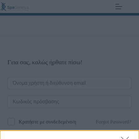
+30 210 700 6825
0,00
€
Γεια σας, καλώς ήρθατε πίσω!
Forgot Password?
Κρατήστε με συνδεδεμένο/η