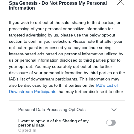
Spa Genesis -
Do Not Process My Personal
Σύνδεση
Information
Δεν έχετε λογαριασμό;
Εγγραφείτε Τώρα
If you wish to opt-out of the sale, sharing to third parties, or
processing of your personal or sensitive information for
targeted advertising by us, please use the below opt-out
section to confirm your selection. Please note that after your
opt-out request is processed you may continue seeing
interest-based ads based on personal information utilized by
us or personal information disclosed to third parties prior to
your opt-out. You may separately opt-out of the further
+30 210 700 6825
disclosure of your personal information by third parties on the
+30 694 9855145
IAB’s list of downstream participants. This information may
info@spagenesis.gr
also be disclosed by us to third parties on the
IAB’s List of
Downstream Participants
that may further disclose it to other
third parties.
Personal Data Processing Opt Outs
Ωράριο Λειτουργίας
I want to opt-out of the Sharing of my
Δευ - Παρ: 09:00 - 18:00
personal data.
Σάββατο: 10:00 - 19:00
Opted In