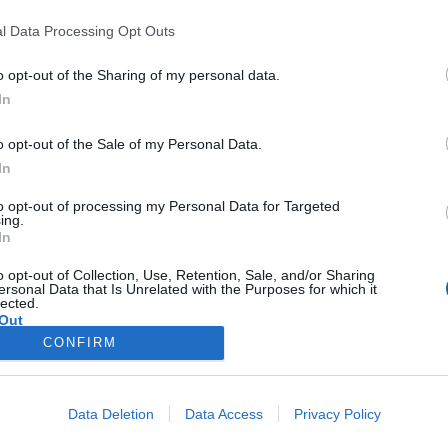
Σύνδεση
l Data Processing Opt Outs
Δεν έχετε λογαριασμό;
Εγγραφείτε Τώρα
o opt-out of the Sharing of my personal data.
In
o opt-out of the Sale of my Personal Data.
In
to opt-out of processing my Personal Data for Targeted
Υπηρεσίες για Επιχειρήσεις
Spa Academy
ing.
In
Spa Marketing & Consultant
Εξειδικευμένα Σεμινάρια
o opt-out of Collection, Use, Retention, Sale, and/or Sharing
Εκπαίδευση Προσωπικού
Σεμινάρια Spa Managem
ersonal Data that Is Unrelated with the Purposes for which it
Digital Marketing
Σεμινάρια Αισθητικής
lected.
Wellness Real Estate
Σεμινάρια Μασάζ
Out
Κατασκευή & Ανακαίνιση Spa
Σεμινάρια Μακιγιάζ
CONFIRM
Διαμόρφωση Εξωτερικού Χώρου
Σεμινάρια Νυχιών -
Ονυχοπλαστική
ής
Προϊόντα & Εξοπλισμός
Σεμινάρια Κομμωτικής
Έντυπη Διαφήμιση - Υπηρεσίες
Data Deletion
Data Access
Privacy Policy
Γραφιστικής