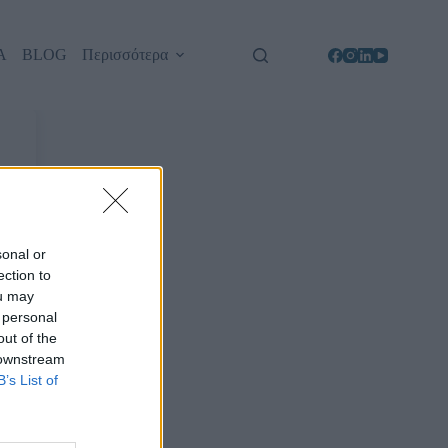
Α
BLOG
Περισσότερα
sonal or
ection to
ou may
 personal
out of the
 downstream
B’s List of
d?