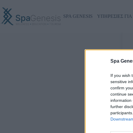
SPA GENESIS
ΥΠΗΡΕΣΙΕΣ ΓΙΑ
Γ
Spa Genes
If you wish 
sensitive in
confirm you
continue se
information 
further disc
participants
Downstream 