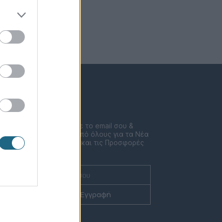
Newsletter
Συμπλήρωσε το email σου &
μάθε πριν από όλους για τα Νέα
ent
τις Δράσεις και τις Προσφορές
μας!
Εγγραφή