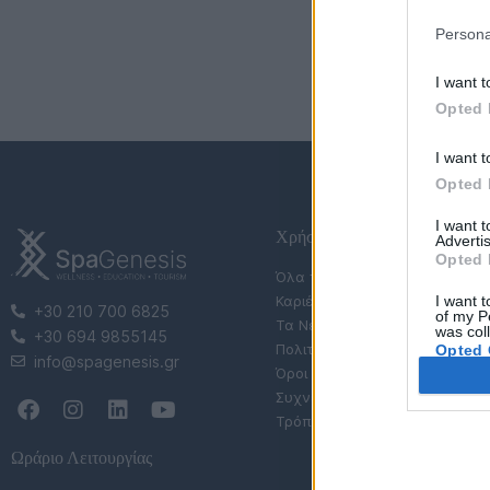
Persona
I want t
Opted 
I want t
Opted 
I want 
Χρήσιμες Σελίδες
Advertis
Opted 
Όλα τα Σεμινάρια
I want t
Καριέρα
+30 210 700 6825
of my P
Τα Νέα μας
was col
+30 694 9855145
Πολιτική Απορρήτου
Opted 
info@spagenesis.gr
Όροι Χρήσης Eshop
Συχνές Ερωτήσεις (FAQs)
Τρόποι Πληρωμής & Αποστολ
Ωράριο Λειτουργίας