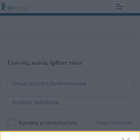
+30 210 700 6825
0,00
€
Γεια σας, καλώς ήρθατε πίσω!
Forgot Password?
Κρατήστε με συνδεδεμένο/η