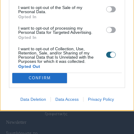
I want to opt-out of the Sale of my
Personal Data.
Χρήσιμες Σελίδες
Opted In
Υπηρεσίες για
Spa Academy
Επιχειρήσεις
Όλα τα Σεμινάρια
I want to opt-out of processing my
Εξειδικευμένα
Καριέρα
Personal Data for Targeted Advertising.
Spa Marketing &
Σεμινάρια
Opted In
Τα Νέα μας
Consultant
Σεμινάρια Spa
Πολιτική
Εκπαίδευση
Management
I want to opt-out of Collection, Use,
Απορρήτου
Προσωπικού
Σεμινάρια
Retention, Sale, and/or Sharing of my
Όροι Χρήσης Eshop
Digital Marketing
Αισθητικής
Personal Data that Is Unrelated with the
Purposes for which it was collected.
Συχνές Ερωτήσεις
Wellness Real Estate
Σεμινάρια Μασάζ
Opted Out
(FAQs)
Κατασκευή &
Σεμινάρια Μακιγιάζ
Τρόποι Πληρωμής &
Ανακαίνιση Spa
Σεμινάρια Νυχιών -
CONFIRM
Αποστολής
Διαμόρφωση
Ονυχοπλαστική
Εξωτερικού Χώρου
Σεμινάρια
Προϊόντα &
Κομμωτικής
Εξοπλισμός
Data Deletion
Data Access
Privacy Policy
Έντυπη Διαφήμιση -
Υπηρεσίες
Γραφιστικής
Newsletter
Συμπλήρωσε το