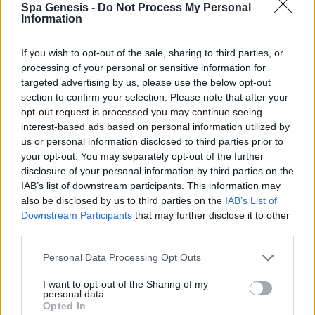
Spa Genesis -
Do Not Process My Personal
Σύνδεση
Information
Δεν έχετε λογαριασμό;
Εγγραφείτε Τώρα
If you wish to opt-out of the sale, sharing to third parties, or
processing of your personal or sensitive information for
targeted advertising by us, please use the below opt-out
section to confirm your selection. Please note that after your
opt-out request is processed you may continue seeing
interest-based ads based on personal information utilized by
us or personal information disclosed to third parties prior to
your opt-out. You may separately opt-out of the further
+30 210 700 6825
disclosure of your personal information by third parties on the
+30 694 9855145
IAB’s list of downstream participants. This information may
info@spagenesis.gr
also be disclosed by us to third parties on the
IAB’s List of
Downstream Participants
that may further disclose it to other
third parties.
Personal Data Processing Opt Outs
Ωράριο Λειτουργίας
I want to opt-out of the Sharing of my
Δευ - Παρ: 09:00 - 18:00
personal data.
Σάββατο: 10:00 - 19:00
Opted In