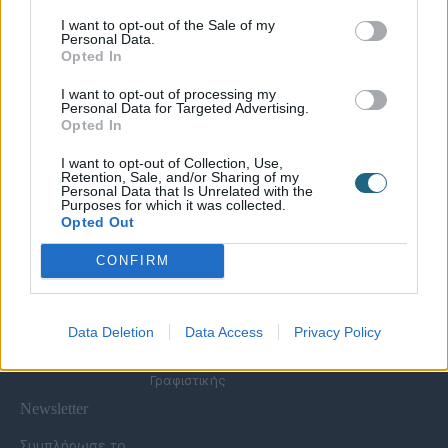
I want to opt-out of the Sale of my
Personal Data.
Χρήσιμες Σελίδες
Opted In
Υπηρεσίες για
Spa Academy
Επιχειρήσεις
Όλα τα Σεμινάρια
I want to opt-out of processing my
Εξειδικευμένα
Καριέρα
Personal Data for Targeted Advertising.
Spa Marketing &
Σεμινάρια
Opted In
Τα Νέα μας
Consultant
Σεμινάρια Spa
Πολιτική
Εκπαίδευση
Management
I want to opt-out of Collection, Use,
Απορρήτου
Προσωπικού
Σεμινάρια
Retention, Sale, and/or Sharing of my
Όροι Χρήσης Eshop
Digital Marketing
Αισθητικής
Personal Data that Is Unrelated with the
Purposes for which it was collected.
Συχνές Ερωτήσεις
Wellness Real Estate
Σεμινάρια Μασάζ
Opted Out
(FAQs)
Κατασκευή &
Σεμινάρια Μακιγιάζ
Τρόποι Πληρωμής &
Ανακαίνιση Spa
Σεμινάρια Νυχιών -
CONFIRM
Αποστολής
Διαμόρφωση
Ονυχοπλαστική
Εξωτερικού Χώρου
Σεμινάρια
Προϊόντα &
Κομμωτικής
Εξοπλισμός
Data Deletion
Data Access
Privacy Policy
Έντυπη Διαφήμιση -
Υπηρεσίες
Γραφιστικής
Newsletter
Συμπλήρωσε το