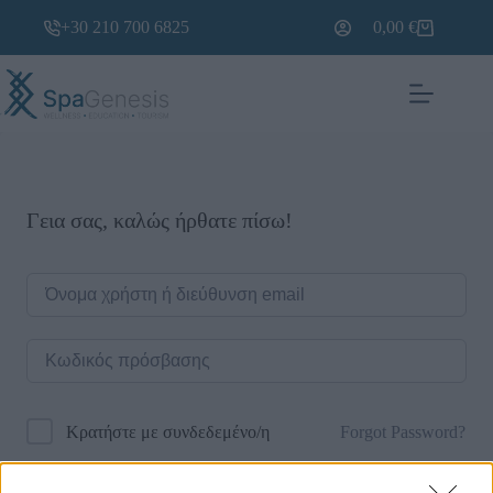
+30 210 700 6825
0,00
€
Γεια σας, καλώς ήρθατε πίσω!
Forgot Password?
Κρατήστε με συνδεδεμένο/η