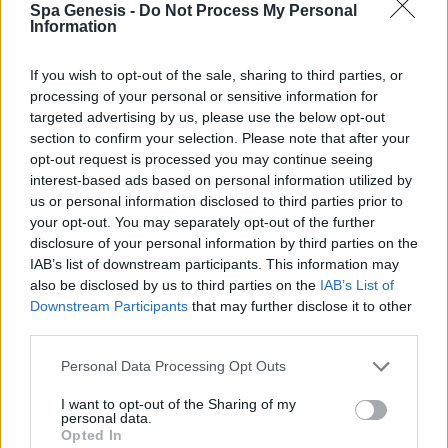
Spa Genesis -
Do Not Process My Personal
Σύνδεση
Information
Δεν έχετε λογαριασμό;
Εγγραφείτε Τώρα
If you wish to opt-out of the sale, sharing to third parties, or
processing of your personal or sensitive information for
targeted advertising by us, please use the below opt-out
section to confirm your selection. Please note that after your
opt-out request is processed you may continue seeing
interest-based ads based on personal information utilized by
us or personal information disclosed to third parties prior to
your opt-out. You may separately opt-out of the further
+30 210 700 6825
disclosure of your personal information by third parties on the
+30 694 9855145
IAB’s list of downstream participants. This information may
info@spagenesis.gr
also be disclosed by us to third parties on the
IAB’s List of
Downstream Participants
that may further disclose it to other
third parties.
Personal Data Processing Opt Outs
Ωράριο Λειτουργίας
I want to opt-out of the Sharing of my
Δευ - Παρ: 09:00 - 18:00
personal data.
Σάββατο: 10:00 - 19:00
Opted In