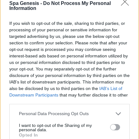
Spa Genesis -
Do Not Process My Personal
Σύνδεση
Information
Δεν έχετε λογαριασμό;
Εγγραφείτε Τώρα
If you wish to opt-out of the sale, sharing to third parties, or
processing of your personal or sensitive information for
targeted advertising by us, please use the below opt-out
section to confirm your selection. Please note that after your
opt-out request is processed you may continue seeing
interest-based ads based on personal information utilized by
us or personal information disclosed to third parties prior to
your opt-out. You may separately opt-out of the further
+30 210 700 6825
disclosure of your personal information by third parties on the
+30 694 9855145
IAB’s list of downstream participants. This information may
info@spagenesis.gr
also be disclosed by us to third parties on the
IAB’s List of
Downstream Participants
that may further disclose it to other
third parties.
Personal Data Processing Opt Outs
Ωράριο Λειτουργίας
I want to opt-out of the Sharing of my
Δευ - Παρ: 09:00 - 18:00
personal data.
Σάββατο: 10:00 - 19:00
Opted In