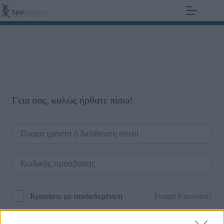
+30 210 700 6825
0,00
€
Γεια σας, καλώς ήρθατε πίσω!
Forgot Password?
Κρατήστε με συνδεδεμένο/η