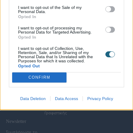
I want to opt-out of the Sale of my
Personal Data.
Χρήσιμες Σελίδες
Opted In
Υπηρεσίες για
Spa Academy
Επιχειρήσεις
Όλα τα Σεμινάρια
I want to opt-out of processing my
Εξειδικευμένα
Καριέρα
Personal Data for Targeted Advertising.
Spa Marketing &
Σεμινάρια
Opted In
Τα Νέα μας
Consultant
Σεμινάρια Spa
Πολιτική
Εκπαίδευση
Management
I want to opt-out of Collection, Use,
Απορρήτου
Προσωπικού
Σεμινάρια
Retention, Sale, and/or Sharing of my
Όροι Χρήσης Eshop
Digital Marketing
Αισθητικής
Personal Data that Is Unrelated with the
Purposes for which it was collected.
Συχνές Ερωτήσεις
Wellness Real Estate
Σεμινάρια Μασάζ
Opted Out
(FAQs)
Κατασκευή &
Σεμινάρια Μακιγιάζ
Τρόποι Πληρωμής &
Ανακαίνιση Spa
Σεμινάρια Νυχιών -
CONFIRM
Αποστολής
Διαμόρφωση
Ονυχοπλαστική
Εξωτερικού Χώρου
Σεμινάρια
Προϊόντα &
Κομμωτικής
Εξοπλισμός
Data Deletion
Data Access
Privacy Policy
Έντυπη Διαφήμιση -
Υπηρεσίες
Γραφιστικής
Newsletter
Συμπλήρωσε το