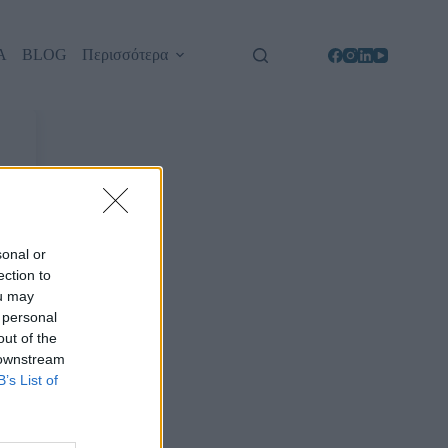
Α
BLOG
Περισσότερα
sonal or
ection to
ou may
 personal
out of the
 downstream
B’s List of
d?