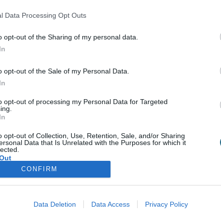
Σύνδεση
l Data Processing Opt Outs
Δεν έχετε λογαριασμό;
Εγγραφείτε Τώρα
o opt-out of the Sharing of my personal data.
In
o opt-out of the Sale of my Personal Data.
In
to opt-out of processing my Personal Data for Targeted
Υπηρεσίες για Επιχειρήσεις
Spa Academy
ing.
In
Spa Marketing & Consultant
Εξειδικευμένα Σεμινάρια
o opt-out of Collection, Use, Retention, Sale, and/or Sharing
Εκπαίδευση Προσωπικού
Σεμινάρια Spa Managem
ersonal Data that Is Unrelated with the Purposes for which it
Digital Marketing
Σεμινάρια Αισθητικής
lected.
Wellness Real Estate
Σεμινάρια Μασάζ
Out
Κατασκευή & Ανακαίνιση Spa
Σεμινάρια Μακιγιάζ
CONFIRM
Διαμόρφωση Εξωτερικού Χώρου
Σεμινάρια Νυχιών -
Ονυχοπλαστική
ής
Προϊόντα & Εξοπλισμός
Σεμινάρια Κομμωτικής
Έντυπη Διαφήμιση - Υπηρεσίες
Data Deletion
Data Access
Privacy Policy
Γραφιστικής