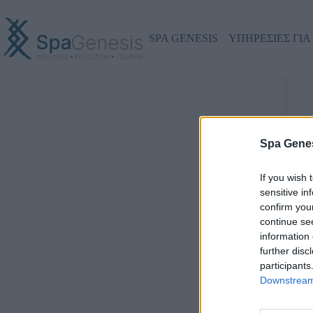
SPA GENESIS
ΥΠΗΡΕΣΙΕΣ ΓΙΑ
Γ
Spa Genes
If you wish 
sensitive in
confirm you
continue se
information 
further disc
participants
Downstream 