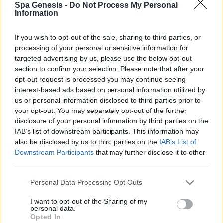
Spa Genesis -
Do Not Process My Personal
Σύνδεση
Information
Δεν έχετε λογαριασμό;
Εγγραφείτε Τώρα
If you wish to opt-out of the sale, sharing to third parties, or
processing of your personal or sensitive information for
targeted advertising by us, please use the below opt-out
section to confirm your selection. Please note that after your
opt-out request is processed you may continue seeing
interest-based ads based on personal information utilized by
us or personal information disclosed to third parties prior to
your opt-out. You may separately opt-out of the further
+30 210 700 6825
disclosure of your personal information by third parties on the
+30 694 9855145
IAB’s list of downstream participants. This information may
info@spagenesis.gr
also be disclosed by us to third parties on the
IAB’s List of
Downstream Participants
that may further disclose it to other
third parties.
Personal Data Processing Opt Outs
Ωράριο Λειτουργίας
I want to opt-out of the Sharing of my
Δευ - Παρ: 09:00 - 18:00
personal data.
Σάββατο: 10:00 - 19:00
Opted In