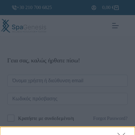
+30 210 700 6825
0,00
€
Γεια σας, καλώς ήρθατε πίσω!
Forgot Password?
Κρατήστε με συνδεδεμένο/η