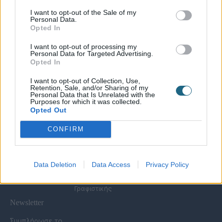
I want to opt-out of the Sale of my
Personal Data.
Χρήσιμες Σελίδες
Opted In
Υπηρεσίες για
Spa Academy
Επιχειρήσεις
Όλα τα Σεμινάρια
I want to opt-out of processing my
Εξειδικευμένα
Καριέρα
Personal Data for Targeted Advertising.
Spa Marketing &
Σεμινάρια
Opted In
Τα Νέα μας
Consultant
Σεμινάρια Spa
Πολιτική
Εκπαίδευση
Management
I want to opt-out of Collection, Use,
Απορρήτου
Προσωπικού
Σεμινάρια
Retention, Sale, and/or Sharing of my
Όροι Χρήσης Eshop
Digital Marketing
Αισθητικής
Personal Data that Is Unrelated with the
Purposes for which it was collected.
Συχνές Ερωτήσεις
Wellness Real Estate
Σεμινάρια Μασάζ
Opted Out
(FAQs)
Κατασκευή &
Σεμινάρια Μακιγιάζ
Τρόποι Πληρωμής &
Ανακαίνιση Spa
Σεμινάρια Νυχιών -
CONFIRM
Αποστολής
Διαμόρφωση
Ονυχοπλαστική
Εξωτερικού Χώρου
Σεμινάρια
Προϊόντα &
Κομμωτικής
Εξοπλισμός
Data Deletion
Data Access
Privacy Policy
Έντυπη Διαφήμιση -
Υπηρεσίες
Γραφιστικής
Newsletter
Συμπλήρωσε το