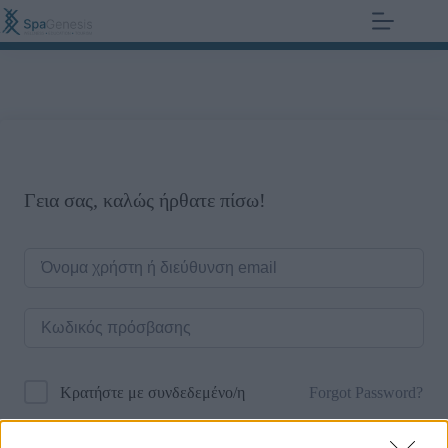
+30 210 700 6825
0,00
€
Γεια σας, καλώς ήρθατε πίσω!
Forgot Password?
Κρατήστε με συνδεδεμένο/η