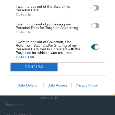
I want to opt-out of the Sale of my
Personal Data.
Χρήσιμες Σελίδες
Opted In
Υπηρεσίες για
Spa Academy
Επιχειρήσεις
Όλα τα Σεμινάρια
I want to opt-out of processing my
Εξειδικευμένα
Καριέρα
Personal Data for Targeted Advertising.
Spa Marketing &
Σεμινάρια
Opted In
Τα Νέα μας
Consultant
Σεμινάρια Spa
Πολιτική
Εκπαίδευση
Management
I want to opt-out of Collection, Use,
Απορρήτου
Προσωπικού
Σεμινάρια
Retention, Sale, and/or Sharing of my
Όροι Χρήσης Eshop
Digital Marketing
Αισθητικής
Personal Data that Is Unrelated with the
Purposes for which it was collected.
Συχνές Ερωτήσεις
Wellness Real Estate
Σεμινάρια Μασάζ
Opted Out
(FAQs)
Κατασκευή &
Σεμινάρια Μακιγιάζ
Τρόποι Πληρωμής &
Ανακαίνιση Spa
Σεμινάρια Νυχιών -
CONFIRM
Αποστολής
Διαμόρφωση
Ονυχοπλαστική
Εξωτερικού Χώρου
Σεμινάρια
Προϊόντα &
Κομμωτικής
Εξοπλισμός
Data Deletion
Data Access
Privacy Policy
Έντυπη Διαφήμιση -
Υπηρεσίες
Γραφιστικής
Newsletter
Συμπλήρωσε το