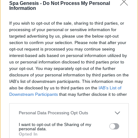
Spa Genesis -
Do Not Process My Personal
Σύνδεση
Information
Δεν έχετε λογαριασμό;
Εγγραφείτε Τώρα
If you wish to opt-out of the sale, sharing to third parties, or
processing of your personal or sensitive information for
targeted advertising by us, please use the below opt-out
section to confirm your selection. Please note that after your
opt-out request is processed you may continue seeing
interest-based ads based on personal information utilized by
us or personal information disclosed to third parties prior to
your opt-out. You may separately opt-out of the further
+30 210 700 6825
disclosure of your personal information by third parties on the
+30 694 9855145
IAB’s list of downstream participants. This information may
info@spagenesis.gr
also be disclosed by us to third parties on the
IAB’s List of
Downstream Participants
that may further disclose it to other
third parties.
Personal Data Processing Opt Outs
Ωράριο Λειτουργίας
I want to opt-out of the Sharing of my
Δευ - Παρ: 09:00 - 18:00
personal data.
Σάββατο: 10:00 - 19:00
Opted In