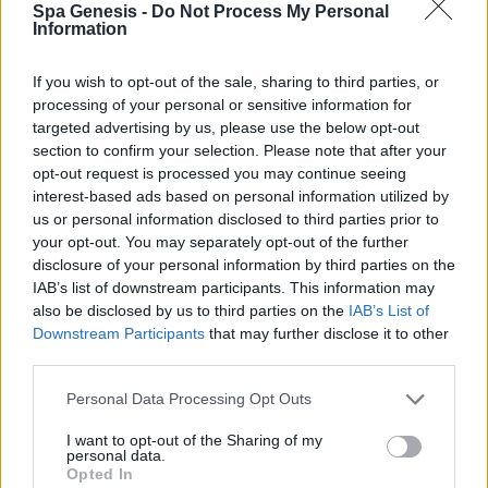
Spa Genesis -
Do Not Process My Personal
Σύνδεση
Information
Δεν έχετε λογαριασμό;
Εγγραφείτε Τώρα
If you wish to opt-out of the sale, sharing to third parties, or
processing of your personal or sensitive information for
targeted advertising by us, please use the below opt-out
section to confirm your selection. Please note that after your
opt-out request is processed you may continue seeing
interest-based ads based on personal information utilized by
us or personal information disclosed to third parties prior to
your opt-out. You may separately opt-out of the further
+30 210 700 6825
disclosure of your personal information by third parties on the
+30 694 9855145
IAB’s list of downstream participants. This information may
info@spagenesis.gr
also be disclosed by us to third parties on the
IAB’s List of
Downstream Participants
that may further disclose it to other
third parties.
Personal Data Processing Opt Outs
Ωράριο Λειτουργίας
I want to opt-out of the Sharing of my
Δευ - Παρ: 09:00 - 18:00
personal data.
Σάββατο: 10:00 - 19:00
Opted In