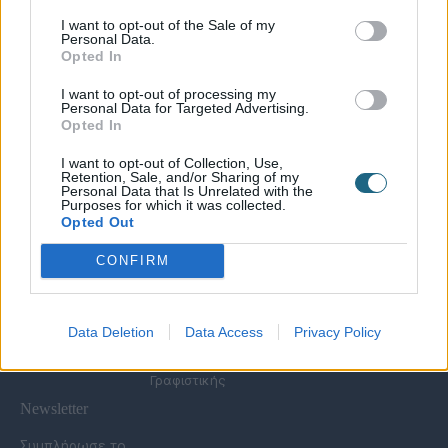
I want to opt-out of the Sale of my
Personal Data.
Χρήσιμες Σελίδες
Opted In
Υπηρεσίες για
Spa Academy
Επιχειρήσεις
Όλα τα Σεμινάρια
I want to opt-out of processing my
Εξειδικευμένα
Καριέρα
Personal Data for Targeted Advertising.
Spa Marketing &
Σεμινάρια
Opted In
Τα Νέα μας
Consultant
Σεμινάρια Spa
Πολιτική
Εκπαίδευση
Management
I want to opt-out of Collection, Use,
Απορρήτου
Προσωπικού
Σεμινάρια
Retention, Sale, and/or Sharing of my
Όροι Χρήσης Eshop
Digital Marketing
Αισθητικής
Personal Data that Is Unrelated with the
Purposes for which it was collected.
Συχνές Ερωτήσεις
Wellness Real Estate
Σεμινάρια Μασάζ
Opted Out
(FAQs)
Κατασκευή &
Σεμινάρια Μακιγιάζ
Τρόποι Πληρωμής &
Ανακαίνιση Spa
Σεμινάρια Νυχιών -
CONFIRM
Αποστολής
Διαμόρφωση
Ονυχοπλαστική
Εξωτερικού Χώρου
Σεμινάρια
Προϊόντα &
Κομμωτικής
Εξοπλισμός
Data Deletion
Data Access
Privacy Policy
Έντυπη Διαφήμιση -
Υπηρεσίες
Γραφιστικής
Newsletter
Συμπλήρωσε το