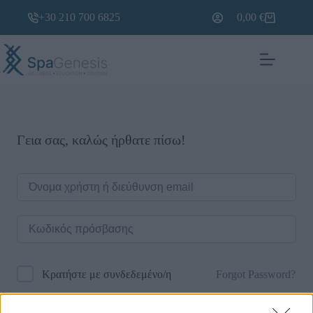
+30 210 700 6825
0,00
€
Γεια σας, καλώς ήρθατε πίσω!
Forgot Password?
Κρατήστε με συνδεδεμένο/η