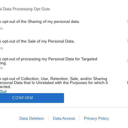
Σύνδεση
l Data Processing Opt Outs
Δεν έχετε λογαριασμό;
Εγγραφείτε Τώρα
o opt-out of the Sharing of my personal data.
In
o opt-out of the Sale of my Personal Data.
In
to opt-out of processing my Personal Data for Targeted
Υπηρεσίες για Επιχειρήσεις
Spa Academy
ing.
In
Spa Marketing & Consultant
Εξειδικευμένα Σεμινάρια
o opt-out of Collection, Use, Retention, Sale, and/or Sharing
Εκπαίδευση Προσωπικού
Σεμινάρια Spa Managem
ersonal Data that Is Unrelated with the Purposes for which it
Digital Marketing
Σεμινάρια Αισθητικής
lected.
Wellness Real Estate
Σεμινάρια Μασάζ
Out
Κατασκευή & Ανακαίνιση Spa
Σεμινάρια Μακιγιάζ
CONFIRM
Διαμόρφωση Εξωτερικού Χώρου
Σεμινάρια Νυχιών -
Ονυχοπλαστική
ής
Προϊόντα & Εξοπλισμός
Σεμινάρια Κομμωτικής
Έντυπη Διαφήμιση - Υπηρεσίες
Data Deletion
Data Access
Privacy Policy
Γραφιστικής