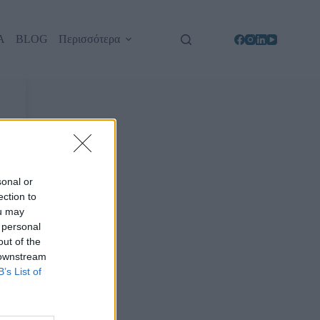
Α
BLOG
Περισσότερα
sonal or
ection to
ou may
 personal
out of the
 downstream
B’s List of
d?