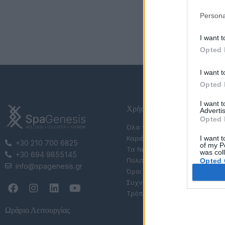
Persona
I want t
Opted 
I want t
Opted 
I want 
Χρήσιμες Σελίδες
Advertis
Opted 
Όλα τα Σεμινάρια
I want t
Καριέρα
+30 210 700 6825
of my P
Τα Νέα μας
was col
+30 694 9855145
Πολιτική Απορρήτου
Opted 
info@spagenesis.gr
Όροι Χρήσης Eshop
Συχνές Ερωτήσεις (FAQs)
Τρόποι Πληρωμής & Αποστολ
Ωράριο Λειτουργίας