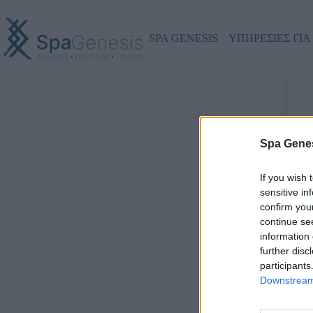
SPA GENESIS
ΥΠΗΡΕΣΙΕΣ ΓΙΑ
Γ
Spa Genes
If you wish 
sensitive in
confirm you
continue se
information 
further disc
participants
Downstream 