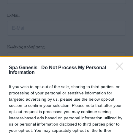
E-Mail
Κωδικός πρόσβασης
Spa Genesis -
Do Not Process My Personal
Information
Επιβεβαίωση κωδικού πρόσβασης
If you wish to opt-out of the sale, sharing to third parties, or
processing of your personal or sensitive information for
targeted advertising by us, please use the below opt-out
section to confirm your selection. Please note that after your
opt-out request is processed you may continue seeing
By signing up, you agree to the
Όροι και Προϋποθέσεις
interest-based ads based on personal information utilized by
us or personal information disclosed to third parties prior to
your opt-out. You may separately opt-out of the further
Εγγραφείτε ως εκπαιδευτής