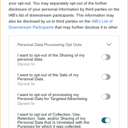
your opt-out. You may separately opt-out of the further
ανταγωνιστές σας. Είναι σημαντικό να δημιουργήσετε μια
disclosure of your personal information by third parties on the
συγκεκριμένη εικόνα της θέσης σας στην αγορά και να βρείτε
τρόπους ν’ αναπτύξετε τη θέση αυτή έναντι του ανταγωνισμού.
IAB’s list of downstream participants. This information may
also be disclosed by us to third parties on the
IAB’s List of
7. Προσδιορίστε τις Ομάδες πελατών που θέλετε να στοχεύσετε
Downstream Participants
that may further disclose it to other
third parties.
Οι ομάδες-στόχοι σας είναι οι πελάτες με τους οποίους θέλετε να
επικοινωνήσετε και κατ’ επέκταση να πουλήσετε τα προϊόντα και τις
Personal Data Processing Opt Outs
υπηρεσίες σας. Το στάδιο αυτό είναι ιδιαίτερα σημαντικό. Σκεφτείτε
τις ανάγκες της εκάστοτε ομάδας και τι δύναται να προσφέρει η
I want to opt-out of the Sharing of my
επιχείρησή σας. Πώς αλήθεια σκοπεύετε να τους πείσετε για την
personal data.
επιχειρηματική σας ιδέα;
Opted In
8. Βρείτε μία σταθερή Επικοινωνιακή Πολιτική
I want to opt-out of the Sale of my
Personal Data.
Η διατήρηση μιας συγκεκριμένης, σταθερής και περιεκτικής
Opted In
επικοινωνιακής πολιτικής με το κοινό σας είναι ιδιαίτερα σημαντική.
Τα κείμενα παρουσίασης, τα βίντεο, οι φωτογραφίες και οι μέθοδοι
I want to opt-out of processing my
προσέγγισης των πελατών σας πρέπει να χαρακτηρίζονται από
Personal Data for Targeted Advertising.
Opted In
ομοιογένεια και επαγγελματισμο.
I want to opt-out of Collection, Use,
9. Δημιουργήστε ένα σύνθημα – σλόγκαν για την επιχείρησή σας
Retention, Sale, and/or Sharing of my
Personal Data that Is Unrelated with the
Ο στόχος εδώ είναι να δείξετε ότι το Brand σας ξεχωρίζει από τον
Purposes for which it was collected.