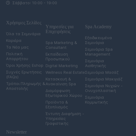
Σάββατο: 10:00 - 19:00
Χρήσιμες Σελίδες
Υπηρεσίες για
Spa Academy
Επιχειρήσεις
Όλα τα Σεμινάρια
Εξειδικευμένα
Καριέρα
Spa Marketing &
Σεμινάρια
Τα Νέα μας
Consultant
Σεμινάρια Spa
Πολιτική
Εκπαίδευση
Management
Απορρήτου
Προσωπικού
Σεμινάρια
Όροι Χρήσης Eshop
Digital Marketing
Αισθητικής
Συχνές Ερωτήσεις
Wellness Real Estate
Σεμινάρια Μασάζ
(FAQs)
Κατασκευή &
Σεμινάρια Μακιγιάζ
Τρόποι Πληρωμής &
Ανακαίνιση Spa
Σεμινάρια Νυχιών -
Αποστολής
Διαμόρφωση
Ονυχοπλαστική
Εξωτερικού Χώρου
Σεμινάρια
Προϊόντα &
Κομμωτικής
Εξοπλισμός
Έντυπη Διαφήμιση -
Υπηρεσίες
Γραφιστικής
Newsletter