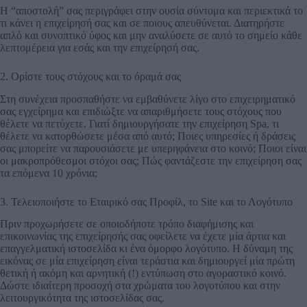
Η “αποστολή” σας περιγράφει στην ουσία σύντομα και περιεκτικά το
τι κάνει η επιχείρησή σας και σε ποιους απευθύνεται. Διατηρήστε
απλό και συνοπτικό ύφος και μην αναλύσετε σε αυτό το σημείο κάθε
λεπτομέρεια για εσάς και την επιχείρησή σας.
2. Ορίστε τους στόχους και το όραμά σας
Στη συνέχεια προσπαθήστε να εμβαθύνετε λίγο στο επιχειρηματικό
σας εγχείρημα και επιδιώξτε να απαριθμήσετε τους στόχους που
θέλετε να πετύχετε. Γιατί δημιουργήσατε την επιχείρηση Spa, τι
θέλετε να κατορθώσετε μέσα από αυτό; Ποιες υπηρεσίες ή δράσεις
σας μπορείτε να παρουσιάσετε με υπερηφάνεια στο κοινό; Ποιοι είναι
οι μακροπρόθεσμοι στόχοι σας; Πώς φαντάζεστε την επιχείρηση σας
τα επόμενα 10 χρόνια;
3. Τελειοποιήστε το Εταιρικό σας Προφίλ, το Site και το Λογότυπο
Πριν προχωρήσετε σε οποιοδήποτε τρόπο διαφήμισης και
επικοινωνίας της επιχείρησής σας οφείλετε να έχετε μία άρτια και
επαγγελματική ιστοσελίδα κι ένα όμορφο λογότυπο. Η δύναμη της
εικόνας σε μία επιχείρηση είναι τεράστια και δημιουργεί μία πρώτη
θετική ή ακόμη και αρνητική (!) εντύπωση στο αγοραστικό κοινό.
Δώστε ιδιαίτερη προσοχή στα χρώματα του λογοτύπου και στην
λειτουργικότητα της ιστοσελίδας σας.