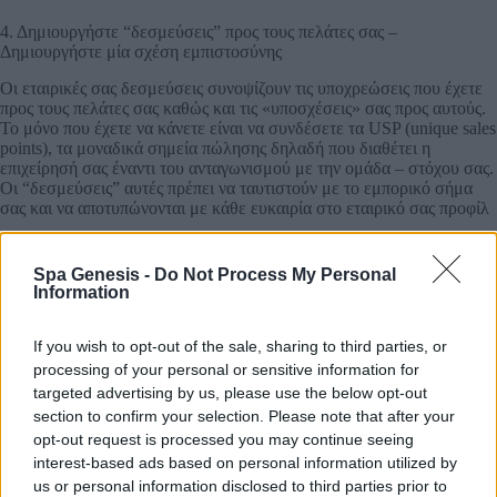
4. Δημιουργήστε “δεσμεύσεις” προς τους πελάτες σας –
Δημιουργήστε μία σχέση εμπιστοσύνης
Οι εταιρικές σας δεσμεύσεις συνοψίζουν τις υποχρεώσεις που έχετε
προς τους πελάτες σας καθώς και τις «υποσχέσεις» σας προς αυτούς.
Το μόνο που έχετε να κάνετε είναι να συνδέσετε τα USP (unique sales
points), τα μοναδικά σημεία πώλησης δηλαδή που διαθέτει η
επιχείρησή σας έναντι του ανταγωνισμού με την ομάδα – στόχου σας.
Οι “δεσμεύσεις” αυτές πρέπει να ταυτιστούν με το εμπορικό σήμα
σας και να αποτυπώνονται με κάθε ευκαιρία στο εταιρικό σας προφίλ
5. Ορίστε τις αξίες της εταιρείας σας
Spa Genesis -
Do Not Process My Personal
Οι αξίες της εταιρείας σας θα βοηθήσουν πρώτα απ’ όλα εσάς τους
Information
ίδιους ν’ ακολουθήσετε μια σταθερή πορεία δράσης. Συγκεντρώστε
τις εταιρικές σας αξίες και αναπτύξτε τες με απλές και κατανοητές
If you wish to opt-out of the sale, sharing to third parties, or
προτάσεις. Βρείτε τρόπους να τις αναδεικνύεται κάθε μέρα μέσα από
processing of your personal or sensitive information for
τις δραστηριότητες και τις υπηρεσίες σας.
targeted advertising by us, please use the below opt-out
section to confirm your selection. Please note that after your
6. Δημιουργήστε τους Βασικούς Δείκτες Απόδοση της επιχείρησή σας
(KPI) κ
opt-out request is processed you may continue seeing
interest-based ads based on personal information utilized by
Στο σημείο αυτό πρέπει να προσδιορίσετε με αντικειμενικότητα και
us or personal information disclosed to third parties prior to
σαφήνεια τη θέση της επιχείρησής σας σε σύγκριση με τους