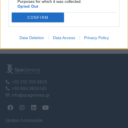
τον πλοηγό για την επόμενη φορά που θα σχολιάσω.
Purposes for which it was collected.
Opted Out
Υποβολή
CONFIRM
This site uses Akismet to reduce spam.
Learn how your comment data
is processed.
Data Deletion
Data Access
Privacy Policy
+30 210 700 6825
+30 694 9855145
info@spagenesis.gr
Ωράριο Λειτουργίας