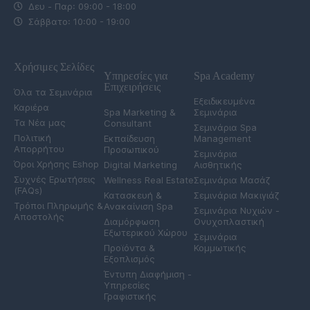
Δευ - Παρ: 09:00 - 18:00
Σάββατο: 10:00 - 19:00
Χρήσιμες Σελίδες
Υπηρεσίες για
Spa Academy
Επιχειρήσεις
Όλα τα Σεμινάρια
Εξειδικευμένα
Καριέρα
Spa Marketing &
Σεμινάρια
Τα Νέα μας
Consultant
Σεμινάρια Spa
Πολιτική
Εκπαίδευση
Management
Απορρήτου
Προσωπικού
Σεμινάρια
Όροι Χρήσης Eshop
Digital Marketing
Αισθητικής
Συχνές Ερωτήσεις
Wellness Real Estate
Σεμινάρια Μασάζ
(FAQs)
Κατασκευή &
Σεμινάρια Μακιγιάζ
Τρόποι Πληρωμής &
Ανακαίνιση Spa
Σεμινάρια Νυχιών -
Αποστολής
Διαμόρφωση
Ονυχοπλαστική
Εξωτερικού Χώρου
Σεμινάρια
Προϊόντα &
Κομμωτικής
Εξοπλισμός
Έντυπη Διαφήμιση -
Υπηρεσίες
Γραφιστικής