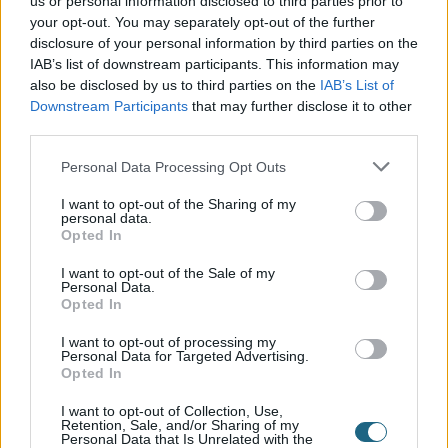
us or personal information disclosed to third parties prior to
σημειώνονται με
*
your opt-out. You may separately opt-out of the further
disclosure of your personal information by third parties on the
Η ΒΑΘΜΟΛΟΓΊΑ ΣΑΣ
*
IAB’s list of downstream participants. This information may
also be disclosed by us to third parties on the
IAB’s List of
Όνομα
*
Downstream Participants
that may further disclose it to other
third parties.
Email
*
Personal Data Processing Opt Outs
I want to opt-out of the Sharing of my
personal data.
Η Αξιολόγησή Σας
*
Opted In
I want to opt-out of the Sale of my
Personal Data.
Opted In
I want to opt-out of processing my
Personal Data for Targeted Advertising.
Opted In
I want to opt-out of Collection, Use,
Retention, Sale, and/or Sharing of my
Αποθήκευσε το όνομά μου, email, και τον ιστότοπο μου σε αυτόν
Personal Data that Is Unrelated with the