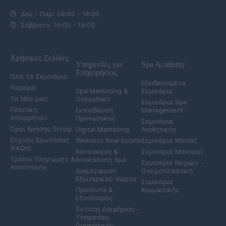
Δευ - Παρ: 09:00 - 18:00
Σάββατο: 10:00 - 19:00
Χρήσιμες Σελίδες
Υπηρεσίες για
Spa Academy
Επιχειρήσεις
Όλα τα Σεμινάρια
Εξειδικευμένα
Καριέρα
Spa Marketing &
Σεμινάρια
Τα Νέα μας
Consultant
Σεμινάρια Spa
Πολιτική
Εκπαίδευση
Management
Απορρήτου
Προσωπικού
Σεμινάρια
Όροι Χρήσης Eshop
Digital Marketing
Αισθητικής
Συχνές Ερωτήσεις
Wellness Real Estate
Σεμινάρια Μασάζ
(FAQs)
Κατασκευή &
Σεμινάρια Μακιγιάζ
Τρόποι Πληρωμής &
Ανακαίνιση Spa
Σεμινάρια Νυχιών -
Αποστολής
Διαμόρφωση
Ονυχοπλαστική
Εξωτερικού Χώρου
Σεμινάρια
Προϊόντα &
Κομμωτικής
Εξοπλισμός
Έντυπη Διαφήμιση -
Υπηρεσίες
Γραφιστικής