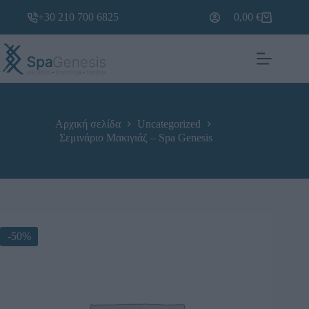
+30 210 700 6825
0,00
€
Αρχική σελίδα
Uncategorized
Σεμινάριο Μακιγιάζ – Spa Genesis
-50%