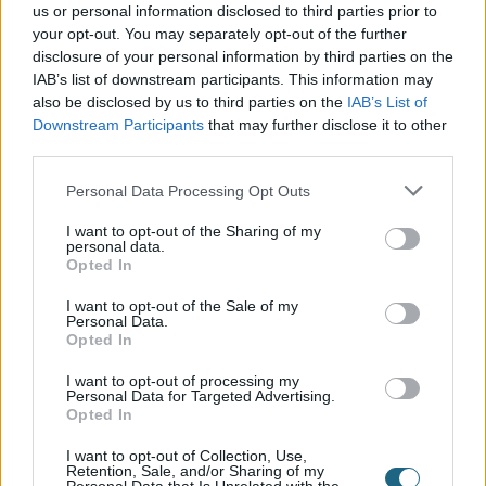
Η ηλ. διεύθυνση σας δεν δημοσιεύεται.
Τα υποχρεωτικά πεδία
us or personal information disclosed to third parties prior to
σημειώνονται με
*
your opt-out. You may separately opt-out of the further
disclosure of your personal information by third parties on the
Η ΒΑΘΜΟΛΟΓΊΑ ΣΑΣ
*
IAB’s list of downstream participants. This information may
also be disclosed by us to third parties on the
IAB’s List of
Όνομα
*
Downstream Participants
that may further disclose it to other
third parties.
Email
*
Personal Data Processing Opt Outs
I want to opt-out of the Sharing of my
personal data.
Η Αξιολόγησή Σας
*
Opted In
I want to opt-out of the Sale of my
Personal Data.
Opted In
I want to opt-out of processing my
Personal Data for Targeted Advertising.
Opted In
I want to opt-out of Collection, Use,
Retention, Sale, and/or Sharing of my